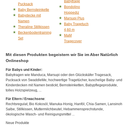
Babytrage
Pucksack
Bondolino
Baby Bernsteinkette
Hoppediz
Babydecke mit
Marsupi Plus
Namen
Baby Tragetuch
Theraline Stillkissen
4,60 m
Beckenbodentraining
MaM
Set
Tragecover
Mit diesen Produkten begeistern wir Sie im Aber Natürlich
Onlineshop
Für Babys und Kinder:
Babytragen wie Manduca, Marsupi oder den Glückskäfer Tragesack,
Pucksack von SwaddleMe, hochwertige Tragetücher, kuschelige Baby- und
Kinderdecken mit Namen bestickt, Bernsteinketten, Babypflegeprodukte,
tolles Holzspielzeug, ...
Für Eltern / Erwachsene
:
Rechtsregulat, Bio Kokosöl, Manuka-Honig, Hanföl, Chia-Samen, Lansinoh
Salbe, Stillkissen, Muttermilchbeutel, Hebammensprechstunde,
ökologische Wasch- und Reinigungsmittel ...
Neue Produkte