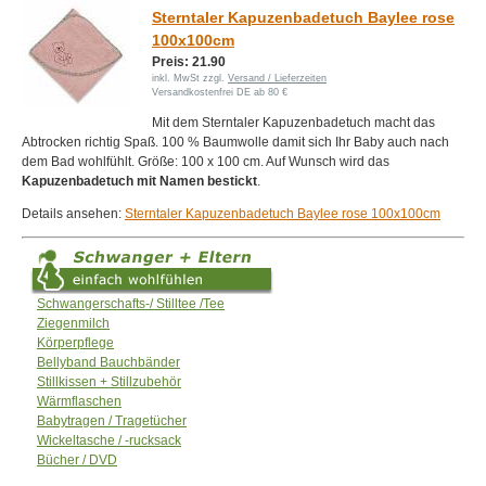
Sterntaler Kapuzenbadetuch Baylee rose
100x100cm
Preis: 21.90
inkl. MwSt zzgl.
Versand / Lieferzeiten
Versandkostenfrei DE ab 80 €
Mit dem Sterntaler Kapuzenbadetuch macht das
Abtrocken richtig Spaß. 100 % Baumwolle damit sich Ihr Baby auch nach
dem Bad wohlfühlt. Größe: 100 x 100 cm. Auf Wunsch wird das
Kapuzenbadetuch mit Namen bestickt
.
Details ansehen:
Sterntaler Kapuzenbadetuch Baylee rose 100x100cm
Schwangerschafts-/ Stilltee /Tee
Ziegenmilch
Körperpflege
Bellyband Bauchbänder
Stillkissen + Stillzubehör
Wärmflaschen
Babytragen / Tragetücher
Wickeltasche / -rucksack
Bücher / DVD